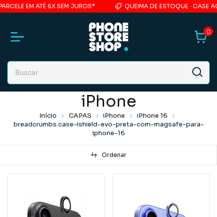
LE EM ATÉ 6X SEM JUROS*
QUEIMA DE ESTOQUE · CASE ACRÍLI
0
iPhone
Início
CAPAS
iPhone
iPhone 16
breadcrumbs.case-ishield-evo-preta-com-magsafe-para-
iphone-16
Ordenar