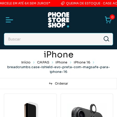
LE EM ATÉ 6X SEM JUROS*
QUEIMA DE ESTOQUE · CASE ACRÍLI
0
iPhone
Início
CAPAS
iPhone
iPhone 16
breadcrumbs.case-ishield-evo-preta-com-magsafe-para-
iphone-16
Ordenar