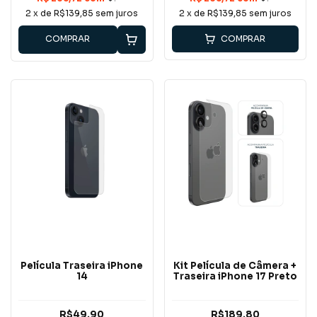
2
x de
R$139,85
sem juros
2
x de
R$139,85
sem juros
COMPRAR
COMPRAR
Película Traseira iPhone
Kit Película de Câmera +
14
Traseira iPhone 17 Preto
R$49,90
R$189,80