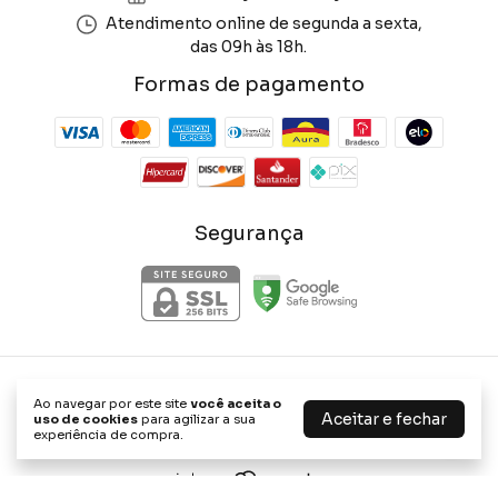
Atendimento online de segunda a sexta,
das 09h às 18h.
Formas de pagamento
Segurança
Phone Store Shop
Ao navegar por este site
você aceita o
©2026. Phone Store Shop - 47656898000114. Todos os direitos
Aceitar e fechar
uso de cookies
para agilizar a sua
reservados.
experiência de compra.