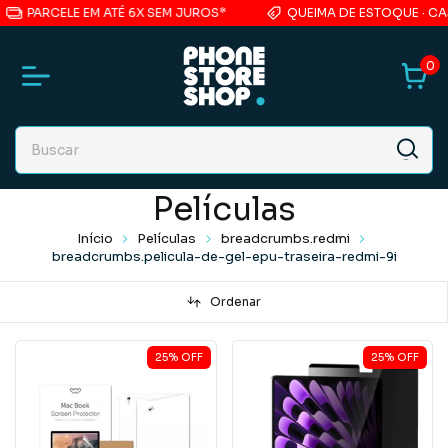
PARCELE EM ATÉ 6X SEM JUROS*
QUEIMA DE ESTOQUE · CAS
0
Películas
Início
Películas
breadcrumbs.redmi
breadcrumbs.pelicula-de-gel-epu-traseira-redmi-9i
Ordenar
25
%
OFF
25
%
OFF