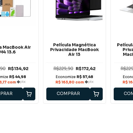
Película Magnética
Pelícu
la MacBook Air
Privacidade MacBook
Priv
M4 13.6
Air 13
MacB
,90
R$134,92
R$229,90
R$172,42
R$229
PRAR
COMPRAR
CO