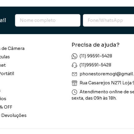
ail
Precisa de ajuda?
s de Câmera
(11) 99591-5428
culas
(11)99591-5428
ket
ortátil
phonestoremogi@gmail
Rua Casarejos N271 Loja 
s
Atendimento online de s
sexta, das 09h às 18h.
ios
% OFF
& Devoluções