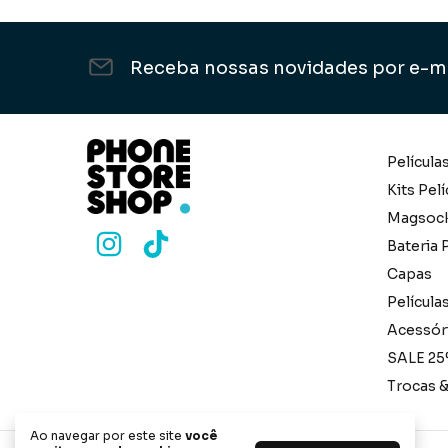
Receba nossas novidades por e-m
Película
Kits Pelí
Magsoc
Bateria P
Capas
Película
Acessór
SALE 25
Trocas 
Ao navegar por este site
você