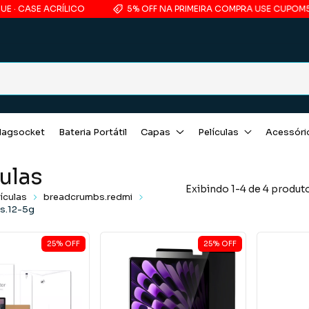
· CASE ACRÍLICO
5% OFF NA PRIMEIRA COMPRA USE CUPOM5
agsocket
Bateria Portátil
Capas
Películas
Acessóri
ulas
Exibindo 1-4 de 4 produt
ículas
breadcrumbs.redmi
s.12-5g
25
%
OFF
25
%
OFF