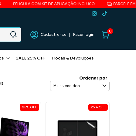
PELÍCULA COM KIT DE APLICAÇÃO INCLUSO
PARCELE EM AT
0
Cadastre-se
|
Fazer login
os
SALE 25% OFF
Trocas & Devoluções
Ordenar por
os
25
%
OFF
25
%
OFF