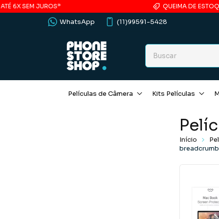
É 6X SEM JUROS*
QUEIMA DE ESTOQUE 
WhatsApp
(11)99591-5428
Películas de Câmera
Kits Películas
M
Pelíc
Início
Pel
breadcrumb