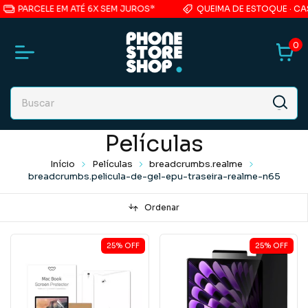
PARCELE EM ATÉ 6X SEM JUROS*
QUEIMA DE ESTOQUE · CASE
0
Películas
Início
Películas
breadcrumbs.realme
breadcrumbs.pelicula-de-gel-epu-traseira-realme-n65
Ordenar
25
%
OFF
25
%
OFF