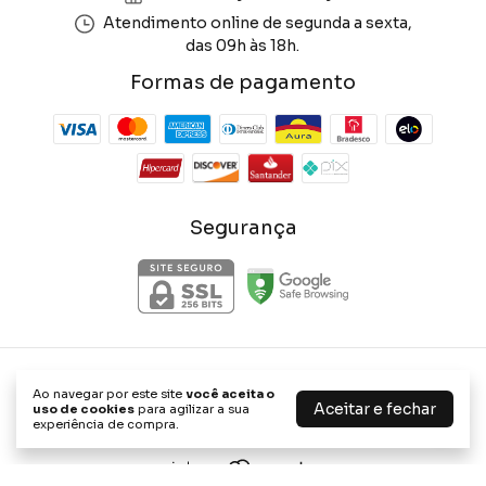
Atendimento online de segunda a sexta,
das 09h às 18h.
Formas de pagamento
Segurança
Phone Store Shop
Ao navegar por este site
você aceita o
©2026. Phone Store Shop - 47656898000114. Todos os direitos
Aceitar e fechar
uso de cookies
para agilizar a sua
reservados.
experiência de compra.