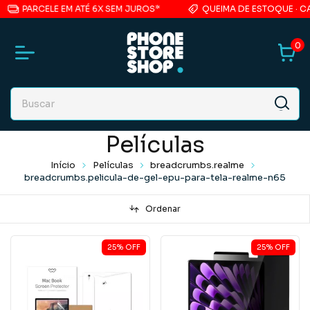
PARCELE EM ATÉ 6X SEM JUROS*
QUEIMA DE ESTOQUE · CAS
0
Películas
Início
Películas
breadcrumbs.realme
breadcrumbs.pelicula-de-gel-epu-para-tela-realme-n65
Ordenar
25
%
OFF
25
%
OFF