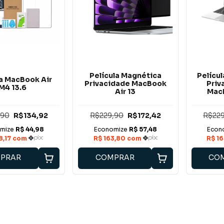
Película Magnética
Pelícu
la MacBook Air
Privacidade MacBook
Priv
M4 13.6
Air 13
MacB
,90
R$134,92
R$229,90
R$172,42
R$229
PRAR
COMPRAR
CO