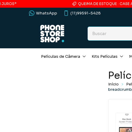
JUROS*
QUEIMA DE ESTOQUE · CASE ACR
WhatsApp
(11)99591-5428
Películas de Câmera
Kits Películas
M
Pelíc
Início
Pel
breadcrumbs