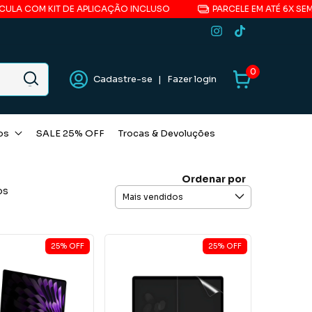
LA COM KIT DE APLICAÇÃO INCLUSO
PARCELE EM ATÉ 6X SEM 
0
Cadastre-se
|
Fazer login
os
SALE 25% OFF
Trocas & Devoluções
Ordenar por
os
25
%
OFF
25
%
OFF