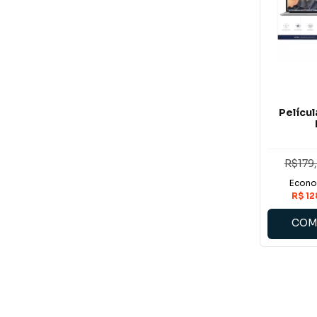
Pelícu
R$179
COM