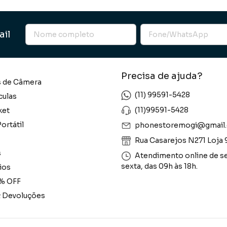
ail
Precisa de ajuda?
s de Câmera
(11) 99591-5428
culas
(11)99591-5428
ket
ortátil
phonestoremogi@gmail
Rua Casarejos N271 Loja 
s
Atendimento online de s
sexta, das 09h às 18h.
ios
% OFF
& Devoluções