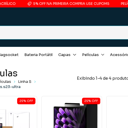
ÍLICO
5% OFF NA PRIMEIRA COMPRA USE CUPOM5
PELÍCU
agsocket
Bateria Portátil
Capas
Películas
Acessóri
ulas
Exibindo 1-4 de 4 produt
ículas
Linha S
.s23-ultra
25
%
OFF
25
%
OFF