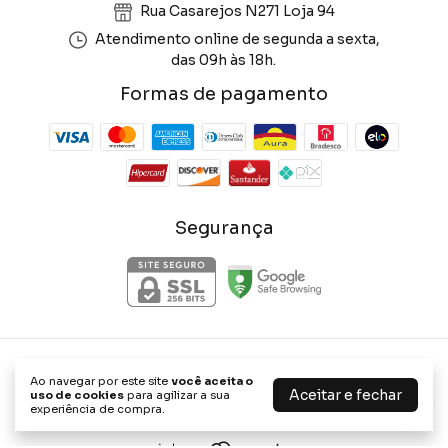
Rua Casarejos N271 Loja 94
Atendimento online de segunda a sexta,
das 09h às 18h.
Formas de pagamento
Segurança
Phone Store Shop
Ao navegar por este site
você aceita o
©2026. Phone Store Shop - 47656898000114. Todos os direitos
Aceitar e fechar
uso de cookies
para agilizar a sua
reservados.
experiência de compra.