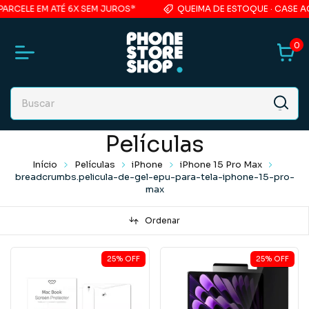
RCELE EM ATÉ 6X SEM JUROS*
QUEIMA DE ESTOQUE · CASE ACR
0
Películas
Início
Películas
iPhone
iPhone 15 Pro Max
breadcrumbs.pelicula-de-gel-epu-para-tela-iphone-15-pro-
max
Ordenar
25
%
OFF
25
%
OFF