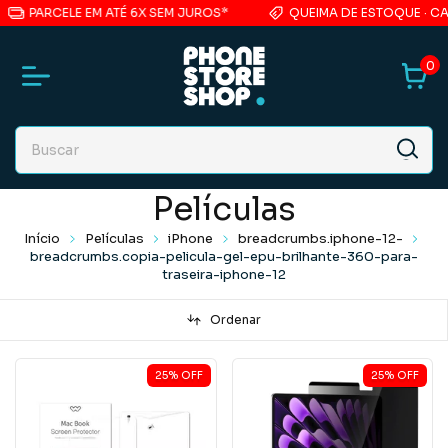
PARCELE EM ATÉ 6X SEM JUROS*
QUEIMA DE ESTOQUE · CAS
0
Películas
Início
Películas
iPhone
breadcrumbs.iphone-12-
breadcrumbs.copia-pelicula-gel-epu-brilhante-360-para-
traseira-iphone-12
Ordenar
25
%
OFF
25
%
OFF