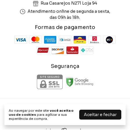
Rua Casarejos N271 Loja 94
Atendimento online de segunda a sexta,
das 09h às 18h.
Formas de pagamento
Segurança
Phone Store Shop
Ao navegar por este site
você aceita o
©2026. Phone Store Shop - 47656898000114. Todos os direitos
Aceitar e fechar
uso de cookies
para agilizar a sua
reservados.
experiência de compra.