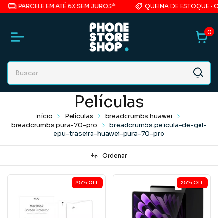
PARCELE EM ATÉ 6X SEM JUROS*
QUEIMA DE ESTOQUE · CA
0
Películas
Início
Películas
breadcrumbs.huawei
breadcrumbs.pura-70-pro
breadcrumbs.pelicula-de-gel-
epu-traseira-huawei-pura-70-pro
Ordenar
25
%
OFF
25
%
OFF