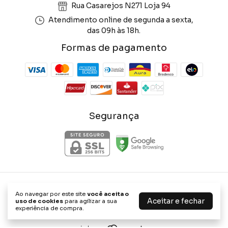
Rua Casarejos N271 Loja 94
Atendimento online de segunda a sexta,
das 09h às 18h.
Formas de pagamento
Segurança
Phone Store Shop
Ao navegar por este site
você aceita o
©2026. Phone Store Shop - 47656898000114. Todos os direitos
Aceitar e fechar
uso de cookies
para agilizar a sua
reservados.
experiência de compra.