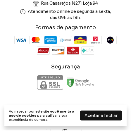
Rua Casarejos N271 Loja 94
Atendimento online de segunda a sexta,
das 09h às 18h.
Formas de pagamento
Segurança
Phone Store Shop
Ao navegar por este site
você aceita o
©2026. Phone Store Shop - 47656898000114. Todos os direitos
Aceitar e fechar
uso de cookies
para agilizar a sua
reservados.
experiência de compra.