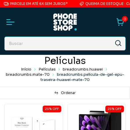
PARCELE EM ATÉ 6X SEM JUROS*
QUEIMA DE ESTOQUE · CA
0
Películas
Início
Películas
breadcrumbs.huawei
breadcrumbs.mate-70
breadcrumbs.pelicula-de-gel-epu-
traseira-huawei-mate-70
Ordenar
25
%
OFF
25
%
OFF