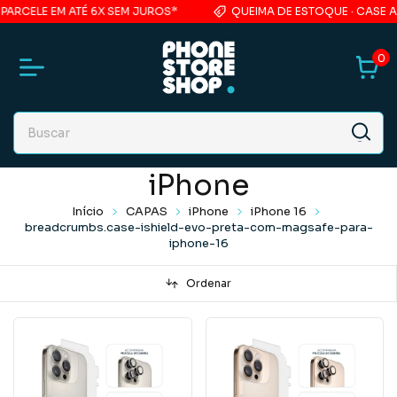
ELE EM ATÉ 6X SEM JUROS*
QUEIMA DE ESTOQUE · CASE ACRÍL
0
iPhone
Início
CAPAS
iPhone
iPhone 16
breadcrumbs.case-ishield-evo-preta-com-magsafe-para-
iphone-16
Ordenar