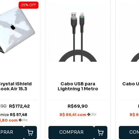
25
%
OFF
rystal iShield
Cabo USB para
Cabo U
ook Air 15.3
Lightning 1 Metro
,90
R$172,42
R$69,90
PRAR
COMPRAR
CO