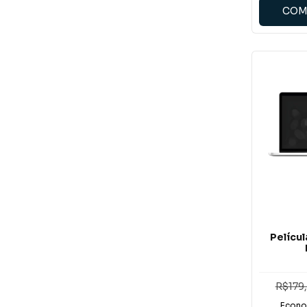
COM
Pelícu
R$179