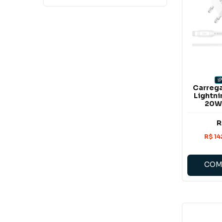
i
Carreg
Lightn
20W
R
COM