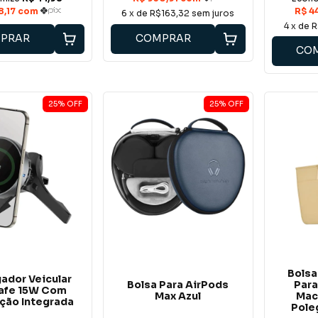
6
x de
R$163,32
sem juros
4
x de
R
PRAR
COMPRAR
CO
25
%
OFF
25
%
OFF
Bolsa
ador Veicular
Bolsa Para AirPods
Para
afe 15W Com
Max Azul
Mac
ação Integrada
Pole