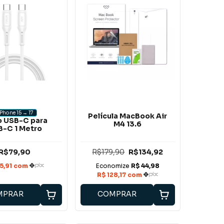
iPhone 15 → 17
Película MacBook Air
 USB-C para
M4 13.6
-C 1 Metro
R$79,90
R$179,90
R$134,92
MPRAR
COMPRAR