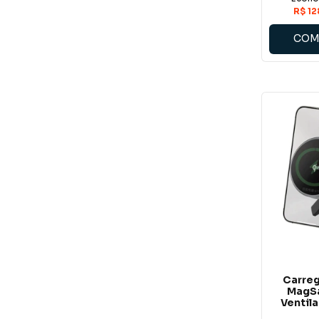
COM
Carreg
MagS
Ventil