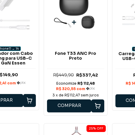
Phone 11 → 14
Fone T33 ANC Pro
ador com Cabo
Carreg
Preto
ing para USB-C
USB-
 GaN Essen
$149,90
R$449,90
R$337,42
3
x de
R$112,47
sem juros
PRAR
CO
COMPRAR
25
%
OFF