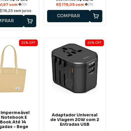
$116,23
sem juros
COMPRAR
MPRAR
25
%
OFF
25
%
OFF
 Impermeável
Adaptador Universal
 Notebook E
de Viagem 20W com 2
Book Até 14
Entradas USB
gadas - Bege