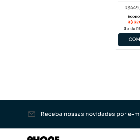
R$449
3
x de
R
COM
Receba nossas novidades por e-m