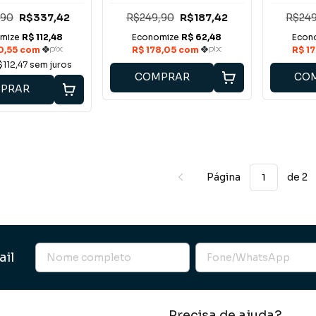
,90
R$337,42
R$249,90
R$187,42
R$249
$112,47
sem juros
COMPRAR
CO
PRAR
Página
de 2
ail
Precisa de ajuda?