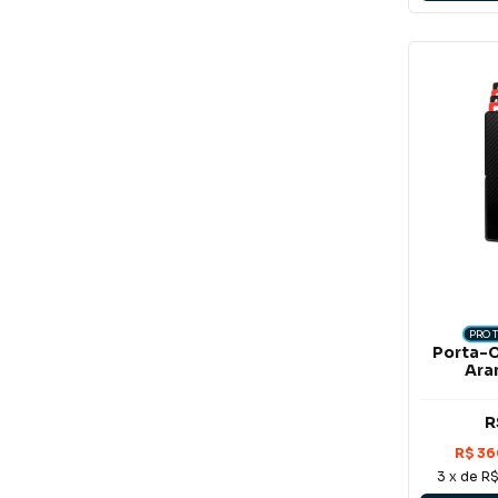
PROT
Porta-C
Ara
R
3
x de
R$