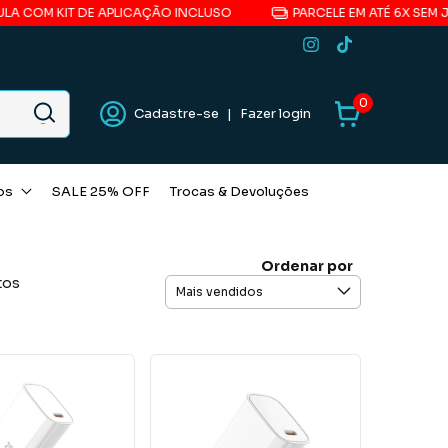
KIT DE APLICAÇÃO INCLUSO
PARCELE EM ATÉ 6X SEM JUROS*
0
Cadastre-se
|
Fazer login
os
SALE 25% OFF
Trocas & Devoluções
Ordenar por
tos