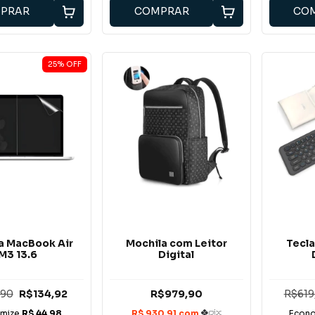
PRAR
COMPRAR
CO
25
%
OFF
la MacBook Air
Mochila com Leitor
Tecl
M3 13.6
Digital
,90
R$134,92
R$979,90
R$619