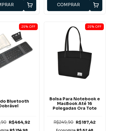
MPRAR
COMPRAR
25
%
OFF
25
%
OFF
Bolsa Para Notebook e
ado Bluetooth
MacBook Até 16
Dobrável
Polegadas Ora Tote
,90
R$464,92
R$249,90
R$187,42