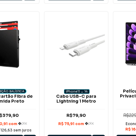
Pelíc
iPhone 11 → 14
EÇÃO BALÍSTICA
Privac
Cabo USB-C para
artão Fibra de
Lightning 1 Metro
mida Preto
$379,90
R$79,90
R$229
126,63
sem juros