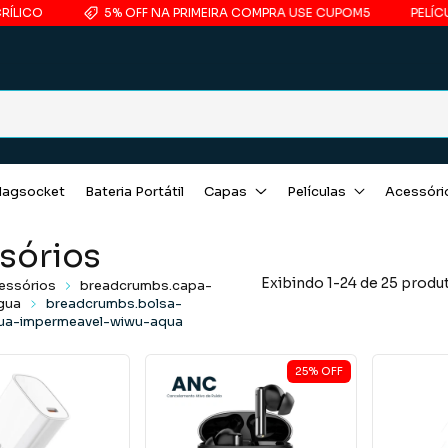
5% OFF NA PRIMEIRA COMPRA USE CUPOM5
PELÍCULA COM 
agsocket
Bateria Portátil
Capas
Películas
Acessóri
sórios
Exibindo 1-24 de 25 produ
essórios
breadcrumbs.capa-
gua
breadcrumbs.bolsa-
ua-impermeavel-wiwu-aqua
25
%
OFF