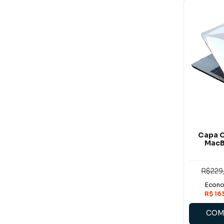
Capa C
MacB
R$229
COM