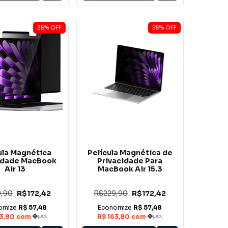
25
%
OFF
25
%
OFF
ula Magnética
Película Magnética de
idade MacBook
Privacidade Para
Air 13
MacBook Air 15.3
,90
R$172,42
R$229,90
R$172,42