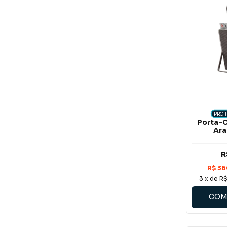
PROT
Porta-C
Ara
R
3
x de
R$
COM