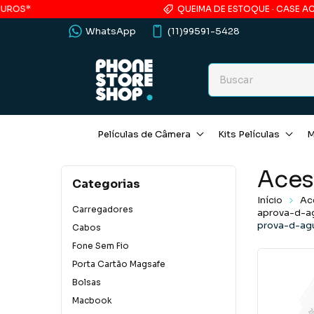
QUEIMA DE ESTOQUE · CASE ACRÍLICO
WhatsApp
(11)99591-5428
Películas de Câmera
Kits Películas
M
Aces
Categorias
Início
Ac
Carregadores
aprova-d-a
prova-d-ag
Cabos
Fone Sem Fio
Porta Cartão Magsafe
Bolsas
Macbook