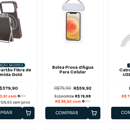
EÇÃO BALÍSTICA
Bolsa Prova d’Água
Cabo
artão Fibra de
Para Celular
USB
mida Gold
$379,90
R$79,90
R$59,92
126,63
sem juros
PRAR
CO
COMPRAR